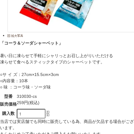
「コーラ＆ソーダシャーベット」
暑い日に凍らせて手軽にシャリっとお召し上がりいただける
凍らせて食べるスティックタイプのシャーベットです。
○サ イ ズ：27cm×15.5cm×3cm
○内容量：10本
○ 味 ：コーラ味・ソーダ味
型番
310030-cs
259円(税込)
販売価格
購入数
当店では実店舗でも同時に販売している為、商品が欠品する場合がござ
います。