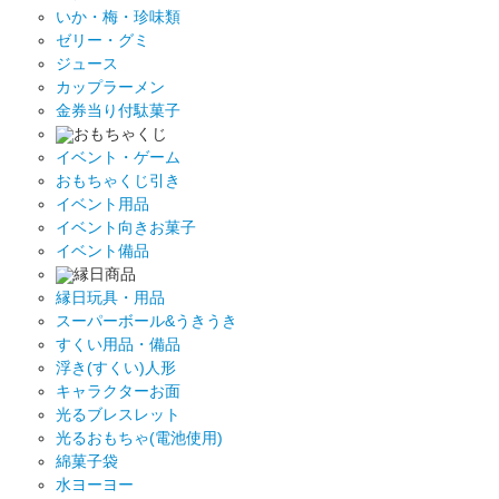
いか・梅・珍味類
ゼリー・グミ
ジュース
カップラーメン
金券当り付駄菓子
おもちゃくじ
イベント・ゲーム
おもちゃくじ引き
イベント用品
イベント向きお菓子
イベント備品
縁日商品
縁日玩具・用品
スーパーボール&うきうき
すくい用品・備品
浮き(すくい)人形
キャラクターお面
光るブレスレット
光るおもちゃ(電池使用)
綿菓子袋
水ヨーヨー