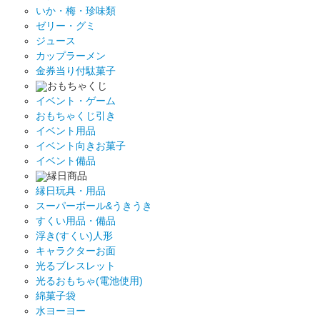
いか・梅・珍味類
ゼリー・グミ
ジュース
カップラーメン
金券当り付駄菓子
おもちゃくじ
イベント・ゲーム
おもちゃくじ引き
イベント用品
イベント向きお菓子
イベント備品
縁日商品
縁日玩具・用品
スーパーボール&うきうき
すくい用品・備品
浮き(すくい)人形
キャラクターお面
光るブレスレット
光るおもちゃ(電池使用)
綿菓子袋
水ヨーヨー