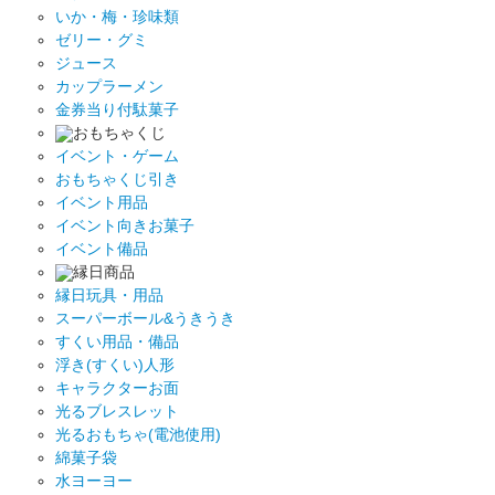
いか・梅・珍味類
ゼリー・グミ
ジュース
カップラーメン
金券当り付駄菓子
おもちゃくじ
イベント・ゲーム
おもちゃくじ引き
イベント用品
イベント向きお菓子
イベント備品
縁日商品
縁日玩具・用品
スーパーボール&うきうき
すくい用品・備品
浮き(すくい)人形
キャラクターお面
光るブレスレット
光るおもちゃ(電池使用)
綿菓子袋
水ヨーヨー