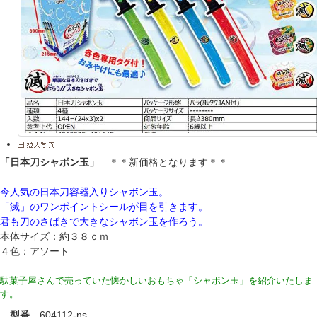
「日本刀シャボン玉」
＊＊新価格となります＊＊
今人気の日本刀容器入りシャボン玉。
「滅」のワンポイントシールが目を引きます。
君も刀のさばきで大きなシャボン玉を作ろう。
本体サイズ：約３８ｃｍ
４色：アソート
駄菓子屋さんで売っていた懐かしいおもちゃ「シャボン玉」を紹介いたしま
す。
型番
604112-ns