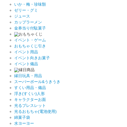
いか・梅・珍味類
ゼリー・グミ
ジュース
カップラーメン
金券当り付駄菓子
おもちゃくじ
イベント・ゲーム
おもちゃくじ引き
イベント用品
イベント向きお菓子
イベント備品
縁日商品
縁日玩具・用品
スーパーボール&うきうき
すくい用品・備品
浮き(すくい)人形
キャラクターお面
光るブレスレット
光るおもちゃ(電池使用)
綿菓子袋
水ヨーヨー