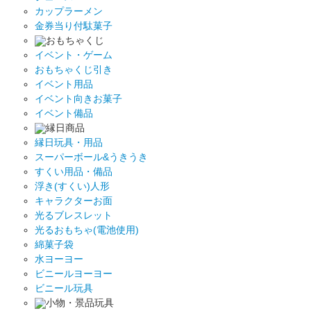
カップラーメン
金券当り付駄菓子
おもちゃくじ
イベント・ゲーム
おもちゃくじ引き
イベント用品
イベント向きお菓子
イベント備品
縁日商品
縁日玩具・用品
スーパーボール&うきうき
すくい用品・備品
浮き(すくい)人形
キャラクターお面
光るブレスレット
光るおもちゃ(電池使用)
綿菓子袋
水ヨーヨー
ビニールヨーヨー
ビニール玩具
小物・景品玩具