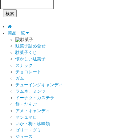
検索
商品一覧
駄菓子
駄菓子詰め合せ
駄菓子くじ
懐かしい駄菓子
スナック
チョコレート
ガム
チューイングキャンディ
ラムネ、ミンツ
ドーナツ・カステラ
餅・だんご
アメ・キャンディ
マシュマロ
いか・梅・珍味類
ゼリー・グミ
ジュース