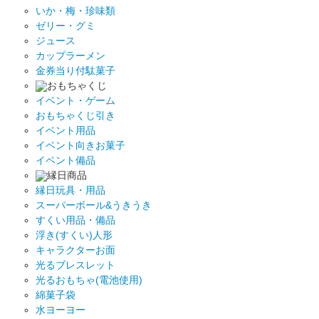
いか・梅・珍味類
ゼリー・グミ
ジュース
カップラーメン
金券当り付駄菓子
おもちゃくじ
イベント・ゲーム
おもちゃくじ引き
イベント用品
イベント向きお菓子
イベント備品
縁日商品
縁日玩具・用品
スーパーボール&うきうき
すくい用品・備品
浮き(すくい)人形
キャラクターお面
光るブレスレット
光るおもちゃ(電池使用)
綿菓子袋
水ヨーヨー