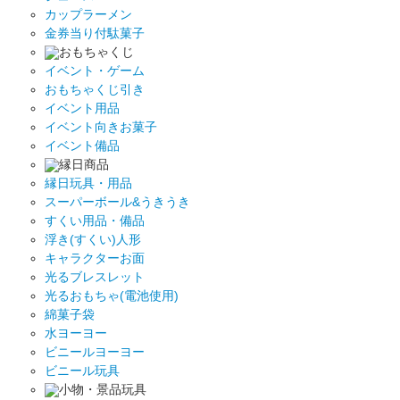
カップラーメン
金券当り付駄菓子
おもちゃくじ
イベント・ゲーム
おもちゃくじ引き
イベント用品
イベント向きお菓子
イベント備品
縁日商品
縁日玩具・用品
スーパーボール&うきうき
すくい用品・備品
浮き(すくい)人形
キャラクターお面
光るブレスレット
光るおもちゃ(電池使用)
綿菓子袋
水ヨーヨー
ビニールヨーヨー
ビニール玩具
小物・景品玩具