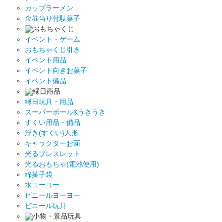
カップラーメン
金券当り付駄菓子
おもちゃくじ
イベント・ゲーム
おもちゃくじ引き
イベント用品
イベント向きお菓子
イベント備品
縁日商品
縁日玩具・用品
スーパーボール&うきうき
すくい用品・備品
浮き(すくい)人形
キャラクターお面
光るブレスレット
光るおもちゃ(電池使用)
綿菓子袋
水ヨーヨー
ビニールヨーヨー
ビニール玩具
小物・景品玩具