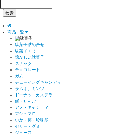
検索
商品一覧
駄菓子
駄菓子詰め合せ
駄菓子くじ
懐かしい駄菓子
スナック
チョコレート
ガム
チューイングキャンディ
ラムネ、ミンツ
ドーナツ・カステラ
餅・だんご
アメ・キャンディ
マシュマロ
いか・梅・珍味類
ゼリー・グミ
ジュース