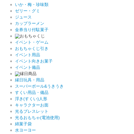
いか・梅・珍味類
ゼリー・グミ
ジュース
カップラーメン
金券当り付駄菓子
おもちゃくじ
イベント・ゲーム
おもちゃくじ引き
イベント用品
イベント向きお菓子
イベント備品
縁日商品
縁日玩具・用品
スーパーボール&うきうき
すくい用品・備品
浮き(すくい)人形
キャラクターお面
光るブレスレット
光るおもちゃ(電池使用)
綿菓子袋
水ヨーヨー